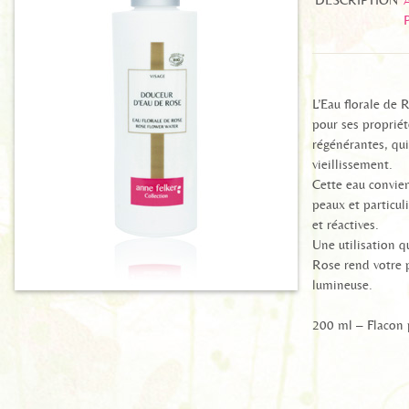
DESCRIPTION
L’Eau florale de
pour ses propriét
régénérantes, qui
vieillissement.
Cette eau convien
peaux et particu
et réactives.
Une utilisation q
Rose rend votre p
lumineuse.
200 ml – Flacon p