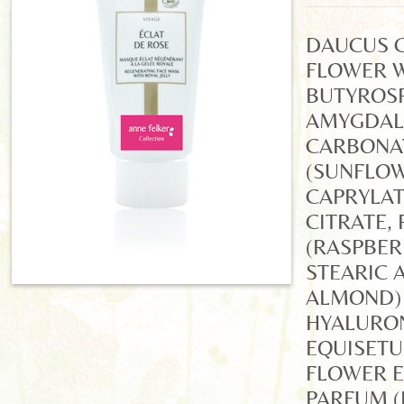
DAUCUS 
FLOWER W
BUTYROSP
AMYGDALU
CARBONAT
(SUNFLOW
CAPRYLAT
CITRATE,
(RASPBERR
STEARIC 
ALMOND) 
HYALURON
EQUISETU
FLOWER E
PARFUM (